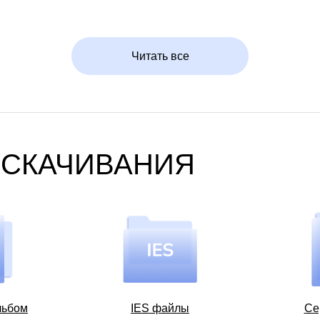
Читать все
 СКАЧИВАНИЯ
льбом
IES файлы
Се