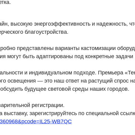
тка.
зайн, высокую энергоэффективность и надежность, ч
рческого благоустройства.
одробно представлены варианты кастомизации обору
ния могут быть адаптированы под конкретные задачи 
сальности и индивидуальном подходе. Премьера «Те
о освещения — это наш ответ на растущий спрос на
 обсудить будущее световой среды наших городов.
варительной регистрации.
 выставку, зарегистрируйтесь по специальной ссылк
D=14360968&pcode=IL25-WB7QC