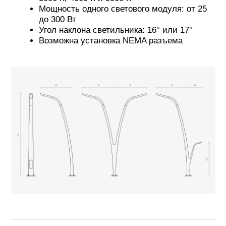
МАТЕРИАЛЫ ДЛЯ СКАЧИВАНИЯ
SketchUp-модель (по запросу)
Контакты
О компании
+7 495 514 10
79
Портфолио
info@brightelec.ru
Материалы
Блог
Продукция
Светильники
Металлоконструкции
129626, Москва, 1-й Рижский
Осветительные комплексы
пер. 6, стр.6