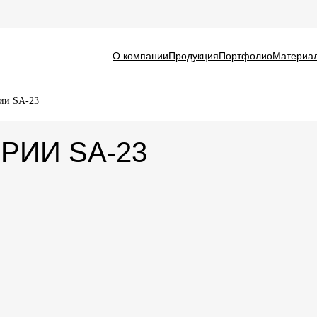
О компании
Продукция
Портфолио
Материа
ии SA-23
РИИ SA-23