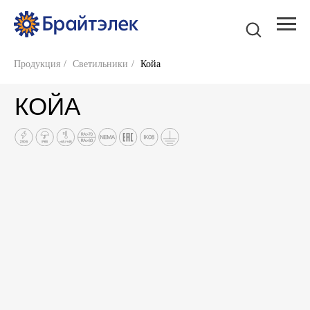
Продукция
/
Светильники
/
Койа
КОЙА
ОПИСАНИЕ
Корпус из алюминия
Порошковое полиэфирное покрытие,
доступен любой цвет палитры RAL
Экструдированные силиконовые прокладки