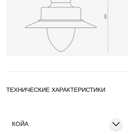
ОПЦИИ
На светильник может
быть установлен
выносной NEMA-
разъем.
ТИПЫ КРЕПЛЕНИЙ
Светильник
устанавливается
с помощью подвесного
резьбового крепления.
КОЙА