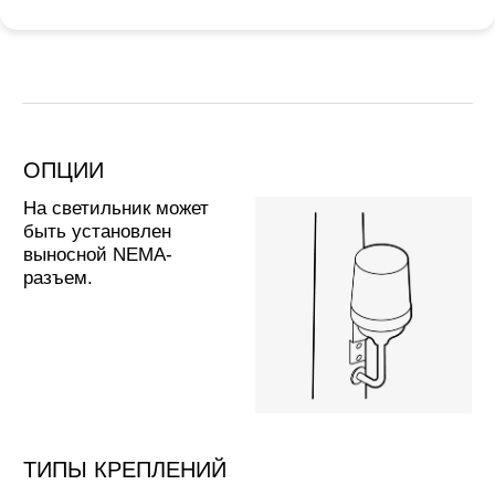
Диапазон мощности, Вт*:
15-100
ПРИМЕРЫ ОСВЕТИТЕЛЬНЫХ
УСТАНОВОК
Световая отдача, лм/Вт**:
до 150
Оптика и светораспределение:
ERS, ERL, PFA,
ECL, EPD, EPG, PFL, PFM, PFI
Размеры, мм:
Диаметр: 700
Высота: 650
Масса, кг:
9,7
Тип крепления:
Подвесное крепление
*Указан диапазон доступной мощности
светильника.
**Значение светового потока светильника
зависит от цветовой температуры, индекса
МАТЕРИАЛЫ ДЛЯ СКАЧИВАНИЯ
цветопередачи и мощности светильника,
значения уточняйте у менеджеров компании.
Страница каталога