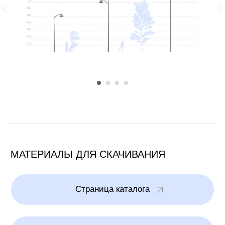
Контакты
О компании
+7 495 514 10
79
Портфолио
info@brightelec.ru
Материалы
Блог
Продукция
Светильники
Металлоконструкции
129626, Москва, 1-й Рижский
Осветительные комплексы
пер. 6, стр.6
© ООО «Брайтэлек». Все права защищены
Обращаем ваше внимание на то, что вся информация (включая цены) на
этом интернет-сайте носит исключительно информационный характер и ни
при каких условиях не является публичной офертой, определяемой
положениями Статьи 437 (2) Гражданского кодекса РФ.