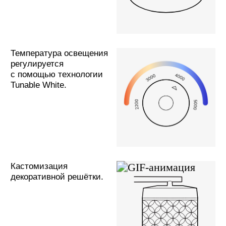
SketchUp-модель
Контакты
О компании
+7 495 514 10
79
Портфолио
info@brightelec.ru
Материалы
Блог
Продукция
Светильники
Металлоконструкции
129626, Москва, 1-й Рижский
Осветительные комплексы
пер. 6, стр.6
© ООО «Брайтэлек». Все права защищены
Обращаем ваше внимание на то, что вся информация (включая цены) на
этом интернет-сайте носит исключительно информационный характер и ни
при каких условиях не является публичной офертой, определяемой
положениями Статьи 437 (2) Гражданского кодекса РФ.
Политика обработки персональных данных