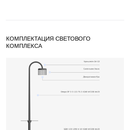
Светильник Аксис с декоративным бра
Кронштейн SA-13
Опора SP-3-3-113-75-3-К240-МО200-4×20
ЗДФ-133-1250-4-10-К240-МО200-4×20
ОПЦИИ
На светильник может
быть установлен
NEMA-разъем.
Температура освещения
регулируется
с помощью технологии
Tunable White.