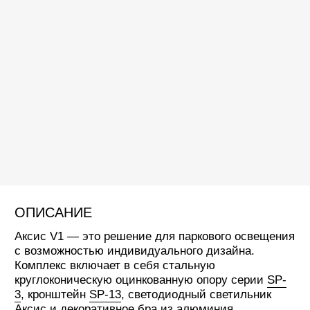
ОПИСАНИЕ
Аксис V1 — это решение для паркового освещения
с возможностью индивидуального дизайна.
Комплекс включает в себя стальную
круглоконическую оцинкованную опору серии
SP-
3
, кронштейн
SP-13
, светодиодный светильник
Аксис
и декоративное бра из алюминия.
Особенности:
Корпус светильника из литого под
давлением алюминия с порошковым
полиэфирным покрытием (любой цвет RAL)
Ударопрочное закаленное стекло
Степень защиты IP66
Эффективные линзы: 6 типов
светораспределений на выбор (оптика ERS,
ERL, PFA, EPD, EPG, ECL)
Цветовая температура на выбор: 2700 К,
3000 К, 4000 К или 5000 К
Мощность светильника: до 110 Вт
Верхний диаметр опоры — 75 мм.
Стальной оцинкованный кронштейн. Лючок
для обслуживания с запорным механизмом